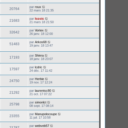
par
roux
20764
22 mars 18 21:35
par
lozoic
21683
21 mars 18 21:50
par
Vortex
32642
26 janv. 18 12:00
par
Arkos68
51483
19 janv. 18 13:47
par
Shinra
17193
18 janv. 18 23:07
par
lcdric
17597
24 déc. 17 11:42
par
Herbie
24750
19 nov. 17 12:24
par
laurentsc80
21292
21 oct. 17 07:22
par
simonlct
25798
08 sept. 17 08:14
par
Manupolocoupe
23355
11 juil. 17 10:58
par
webveb57
21787