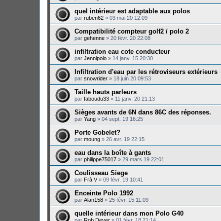
quel intérieur est adaptable aux polos
par
ruben62
»
03 mai 20 12:09
Compatibilité compteur golf2 / polo 2
par
gehenne
»
20 févr. 20 22:08
infiltration eau cote conducteur
par
Jennipolo
»
14 janv. 15 20:30
Infiltration d'eau par les rétroviseurs extérieurs
par
snowrider
»
18 juin 20 09:53
Taille hauts parleurs
par
faboudu33
»
11 janv. 20 21:13
Sièges avants de 6N dans 86C des réponses.
par
Yang
»
04 sept. 19 16:25
Porte Gobelet?
par
moung
»
26 avr. 19 22:15
eau dans la boîte à gants
par
philippe75017
»
29 mars 19 22:01
Coulisseau Siege
par
Frà.V
»
09 févr. 19 10:41
Enceinte Polo 1992
par
Alan158
»
25 févr. 15 11:09
quelle intérieur dans mon Polo G40
par
Rob Dever
»
01 févr. 18 21:14