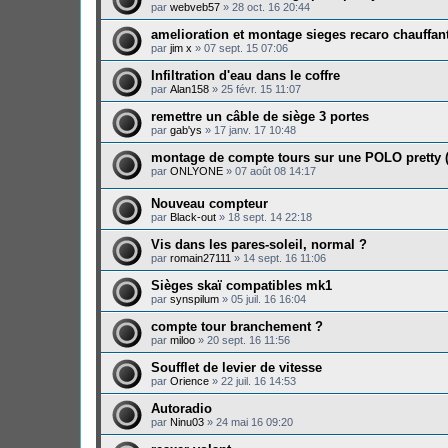
par
webveb57
»
28 oct. 16 20:44
amelioration et montage sieges recaro chauffan
par
jim x
»
07 sept. 15 07:06
Infiltration d'eau dans le coffre
par
Alan158
»
25 févr. 15 11:07
remettre un câble de siège 3 portes
par
gab'ys
»
17 janv. 17 10:48
montage de compte tours sur une POLO pretty 
par
ONLYONE
»
07 août 08 14:17
Nouveau compteur
par
Black-out
»
18 sept. 14 22:18
Vis dans les pares-soleil, normal ?
par
romain27111
»
14 sept. 16 11:06
Sièges skaï compatibles mk1
par
synspilum
»
05 juil. 16 16:04
compte tour branchement ?
par
miloo
»
20 sept. 16 11:56
Soufflet de levier de vitesse
par
Orience
»
22 juil. 16 14:53
Autoradio
par
Ninu03
»
24 mai 16 09:20