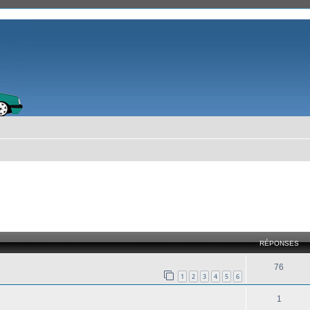
cher
cherche avancée
RÉPONSES
76
1
2
3
4
5
6
1