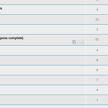
ts
4
11
2
(pose complete)
21
1
2
4
8
6
7
4
1