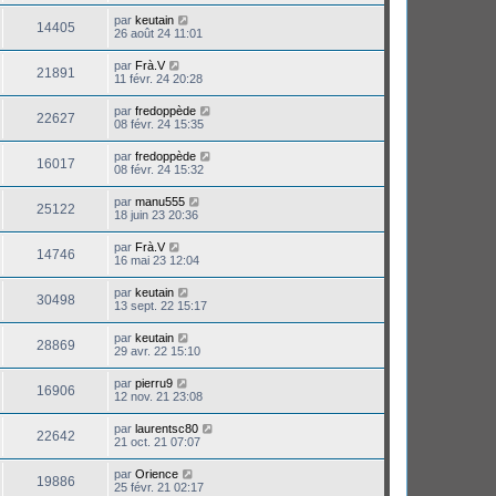
par
keutain
14405
26 août 24 11:01
par
Frà.V
21891
11 févr. 24 20:28
par
fredoppède
22627
08 févr. 24 15:35
par
fredoppède
16017
08 févr. 24 15:32
par
manu555
25122
18 juin 23 20:36
par
Frà.V
14746
16 mai 23 12:04
par
keutain
30498
13 sept. 22 15:17
par
keutain
28869
29 avr. 22 15:10
par
pierru9
16906
12 nov. 21 23:08
par
laurentsc80
22642
21 oct. 21 07:07
par
Orience
19886
25 févr. 21 02:17