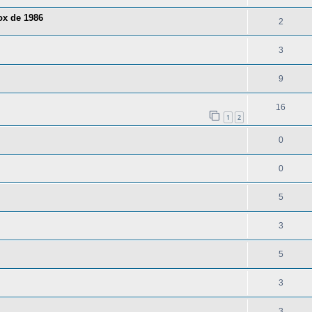
ox de 1986
2
3
9
16
1
2
0
0
5
3
5
3
3