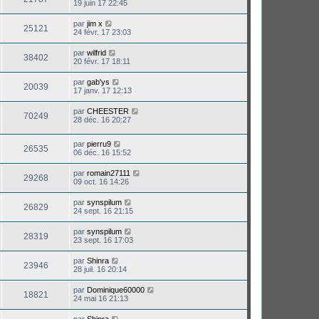
19 juin 17 22:45
par
jim x
25121
24 févr. 17 23:03
par
wilfrid
38402
20 févr. 17 18:11
par
gab'ys
20039
17 janv. 17 12:13
par
CHEESTER
70249
28 déc. 16 20:27
par
pierru9
26535
06 déc. 16 15:52
par
romain27111
29268
09 oct. 16 14:26
par
synspilum
26829
24 sept. 16 21:15
par
synspilum
28319
23 sept. 16 17:03
par
Shinra
23946
28 juil. 16 20:14
par
Dominique60000
18821
24 mai 16 21:13