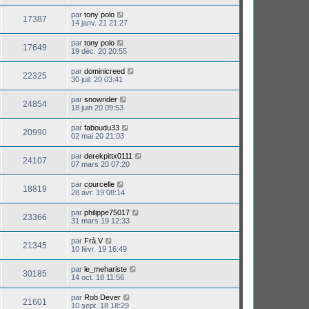
par
tony polo
17387
14 janv. 21 21:27
par
tony polo
17649
19 déc. 20 20:55
par
dominicreed
22325
30 juil. 20 03:41
par
snowrider
24854
18 juin 20 09:53
par
faboudu33
20990
02 mai 20 21:03
par
derekpittx0111
24107
07 mars 20 07:20
par
courcelle
18819
28 avr. 19 08:14
par
philippe75017
23366
31 mars 19 12:33
par
Frà.V
21345
10 févr. 19 16:49
par
le_mehariste
30185
14 oct. 18 11:56
par
Rob Dever
21601
10 sept. 18 18:29