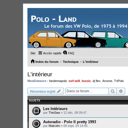
Site
Accès rapide
FAQ
Index du forum
Technique
L'intérieur
L'intérieur
Modérateurs :
fandemapolo
,
oof-will
,
lozoic
,
dj flex
,
Arsene
,
TriPolo
Recher
Re
Nouveau sujet
SUJETS
Les Intérieurs
par
TheSaw
»
12 déc. 08 09:47
Autoradio - Polo II pretty 1993
par
Malcolm
»
09 sept. 24 14:45