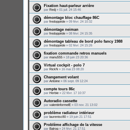
Fixation haut-parleur arrière
par
Redj
»
01 juil. 24 15:46
démontage bloc chauffage 86C
par
fredoppède
»
09 févr. 24 10:32
démontage neiman
par
fredoppède
»
08 févr. 24 15:35
démontage tableau de bord polo fancy 1988
par
fredoppède
»
02 févr. 24 15:26
fixation commande retros manuels
par
manu555
»
18 juin 23 20:36
Virtual cockpit - polo 7
par
RickN
»
16 mai 23 08:20
Changement volant
par
Antoine
»
06 sept. 09 12:24
compte tours 86c
par
Herbie
»
22 févr. 17 10:37
Autoradio cassette
par
valentinformelE
»
03 nov. 21 13:02
problème radiateur intérieur
par
laurentsc80
»
19 juin 21 17:51
Problème affichage de la vitesse
par
Balrog
»
24 févr. 21 17:51