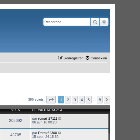
Rechercher
Recherche avanc
S’enregistrer
Connexion
Page
1
sur
8
1
2
3
4
5
8
Suivante
396 sujets
…
VUES
DERNIER MESSAGE
par
romain27111
202692
06 avr. 16 00:28
par
Derek62300
43705
15 sept. 24 15:50