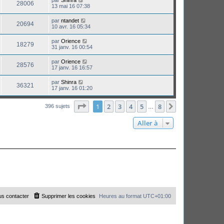
par
Shinra
28006
13 mai 16 07:38
par
ntandet
20694
10 avr. 16 05:34
par
Orience
18279
31 janv. 16 00:54
par
Orience
28576
17 janv. 16 16:57
par
Shinra
36321
17 janv. 16 01:20
Page
1
sur
8
1
2
3
4
5
8
Suivante
396 sujets
…
Aller à
s contacter
Supprimer les cookies
Heures au format
UTC+01:00