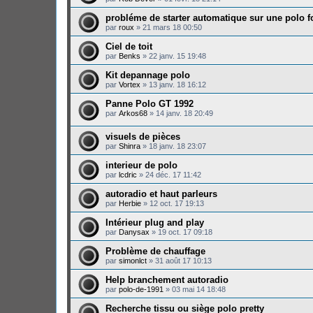
probléme de starter automatique sur une polo f
par
roux
»
21 mars 18 00:50
Ciel de toit
par
Benks
»
22 janv. 15 19:48
Kit depannage polo
par
Vortex
»
13 janv. 18 16:12
Panne Polo GT 1992
par
Arkos68
»
14 janv. 18 20:49
visuels de pièces
par
Shinra
»
18 janv. 18 23:07
interieur de polo
par
lcdric
»
24 déc. 17 11:42
autoradio et haut parleurs
par
Herbie
»
12 oct. 17 19:13
Intérieur plug and play
par
Danysax
»
19 oct. 17 09:18
Problème de chauffage
par
simonlct
»
31 août 17 10:13
Help branchement autoradio
par
polo-de-1991
»
03 mai 14 18:48
Recherche tissu ou siège polo pretty