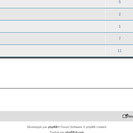
5
2
1
7
11
Nou
Développé par
phpBB
® Forum Software © phpBB Limited
Traduit par
phpBB-fr.com