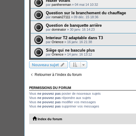
reaxer volant
par
panthereman
»
04 mai 14 10:32
Question sur le branchement du chauffage
par
romain27111
»
09 déc. 15 18:36
Question de banquette arrière
par
dominator
»
30 janv. 16 14:23
Interieur T2 adaptable dans T3
par
Orience
»
16 janv. 16 21:38
Siège qui ne bascule plus
par
Orience
»
14 janv. 16 13:12
Nouveau sujet
Retourner à l’index du forum
PERMISSIONS DU FORUM
Vous
ne pouvez pas
poster de nouveaux sujets
Vous
ne pouvez pas
répondre aux sujets
Vous
ne pouvez pas
modifier vos messages
Vous
ne pouvez pas
supprimer vos messages
Index du forum