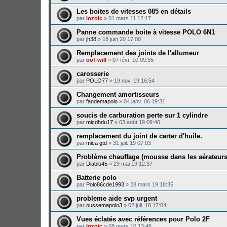
Les boites de vitesses 085 en détails
par
lozoic
»
01 mars 11 12:17
Panne commande boite à vitesse POLO 6N1
par
jh38
»
18 juin 20 17:00
Remplacement des joints de l'allumeur
par
oof-will
»
07 févr. 10 09:55
carosserie
par
POLO77
»
19 nov. 19 16:54
Changement amortisseurs
par
fandemapolo
»
04 janv. 06 19:31
soucis de carburation perte sur 1 cylindre
par
micdhdu17
»
03 août 19 09:40
remplacement du joint de carter d'huile.
par
mica gtd
»
31 juil. 19 07:03
Problème chauffage (mousse dans les aérateurs
par
Diablo45
»
29 mai 19 12:37
Batterie polo
par
Polo86cde1993
»
28 mars 19 18:35
probleme aide svp urgent
par
oussemapolo3
»
02 juil. 18 17:04
Vues éclatés avec références pour Polo 2F
par
lozoic
»
08 mars 10 13:46