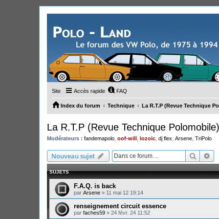
Site
Accès rapide
FAQ
Index du forum
Technique
La R.T.P (Revue Technique Po
La R.T.P (Revue Technique Polomobile
Modérateurs :
fandemapolo
,
oof-will
,
lozoic
,
dj flex
,
Arsene
,
TriPolo
Recher
Re
Nouveau sujet
SUJETS
F.A.Q. is back
par
Arsene
»
11 mai 12 19:14
renseignement circuit essence
par
faches59
»
24 févr. 24 11:52