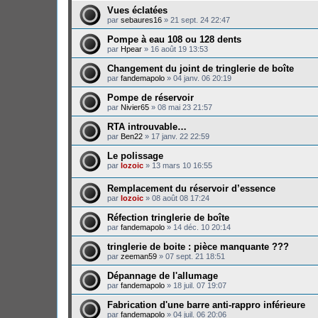
Vues éclatées
par
sebaures16
»
21 sept. 24 22:47
Pompe à eau 108 ou 128 dents
par
Hpear
»
16 août 19 13:53
Changement du joint de tringlerie de boîte
par
fandemapolo
»
04 janv. 06 20:19
Pompe de réservoir
par
Nivier65
»
08 mai 23 21:57
RTA introuvable…
par
Ben22
»
17 janv. 22 22:59
Le polissage
par
lozoic
»
13 mars 10 16:55
Remplacement du réservoir d’essence
par
lozoic
»
08 août 08 17:24
Réfection tringlerie de boîte
par
fandemapolo
»
14 déc. 10 20:14
tringlerie de boite : pièce manquante ???
par
zeeman59
»
07 sept. 21 18:51
Dépannage de l'allumage
par
fandemapolo
»
18 juil. 07 19:07
Fabrication d'une barre anti-rappro inférieure
par
fandemapolo
»
04 juil. 06 20:06