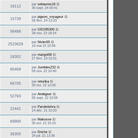
par
sebaures16
18112
30 sept. 24 00:41
par
pigeon_voyageur
15739
26 févr. 24 13:23
par
GEO85300
56488
28 nov. 23 18:24
par
Nivier65
2523629
10 mai 23 10:56
par
margot08
18302
27 févr. 23 10:51
par
Jumbles232
85469
05 nov. 22 10:40
par
returika
66705
30 oct. 22 12:00
par
Amittgeer
52783
05 sept. 22 10:59
par
Parulmishra
22441
14 déc. 21 10:20
par
Makosse
69900
30 oct. 21 10:15
par
Driche
36305
24 juil. 21 13:36