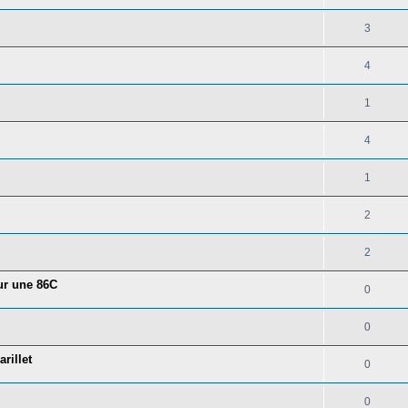
3
4
1
4
1
2
2
our une 86C
0
0
rillet
0
0