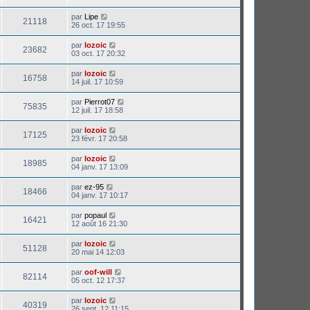
par
Lipe
21118
26 oct. 17 19:55
par
lozoic
23682
03 oct. 17 20:32
par
lozoic
16758
14 juil. 17 10:59
par
Pierrot07
75835
12 juil. 17 18:58
par
lozoic
17125
23 févr. 17 20:58
par
lozoic
18985
04 janv. 17 13:09
par
ez-95
18466
04 janv. 17 10:17
par
popaul
16421
12 août 16 21:30
par
lozoic
51128
20 mai 14 12:03
par
oof-will
82114
05 oct. 12 17:37
par
lozoic
40319
26 sept. 12 11:15