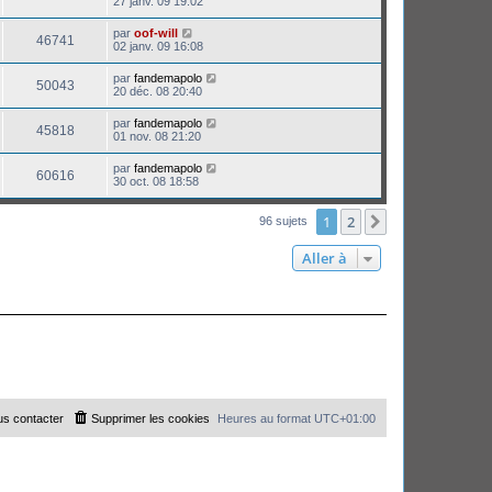
27 janv. 09 19:02
par
oof-will
46741
02 janv. 09 16:08
par
fandemapolo
50043
20 déc. 08 20:40
par
fandemapolo
45818
01 nov. 08 21:20
par
fandemapolo
60616
30 oct. 08 18:58
1
2
Suivante
96 sujets
Aller à
s contacter
Supprimer les cookies
Heures au format
UTC+01:00