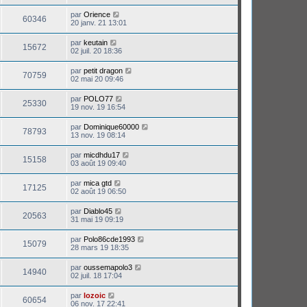
par
Orience
60346
20 janv. 21 13:01
par
keutain
15672
02 juil. 20 18:36
par
petit dragon
70759
02 mai 20 09:46
par
POLO77
25330
19 nov. 19 16:54
par
Dominique60000
78793
13 nov. 19 08:14
par
micdhdu17
15158
03 août 19 09:40
par
mica gtd
17125
02 août 19 06:50
par
Diablo45
20563
31 mai 19 09:19
par
Polo86cde1993
15079
28 mars 19 18:35
par
oussemapolo3
14940
02 juil. 18 17:04
par
lozoic
60654
06 nov. 17 22:41