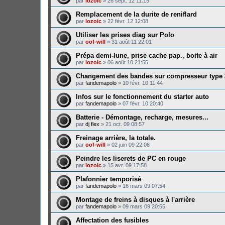
par
lozoic
»
26 sept. 12 11:15
Remplacement de la durite de reniflard
par
lozoic
»
22 févr. 12 12:08
Utiliser les prises diag sur Polo
par
oof-will
»
31 août 11 22:01
Prépa demi-lune, prise cache pap., boite à air
par
lozoic
»
06 août 10 21:55
Changement des bandes sur compresseur type 
par
fandemapolo
»
10 févr. 10 11:44
Infos sur le fonctionnement du starter auto
par
fandemapolo
»
07 févr. 10 20:40
Batterie - Démontage, recharge, mesures...
par
dj flex
»
21 oct. 09 08:57
Freinage arrière, la totale.
par
oof-will
»
02 juin 09 22:08
Peindre les liserets de PC en rouge
par
lozoic
»
15 avr. 09 17:58
Plafonnier temporisé
par
fandemapolo
»
16 mars 09 07:54
Montage de freins à disques à l'arrière
par
fandemapolo
»
09 mars 09 20:55
Affectation des fusibles