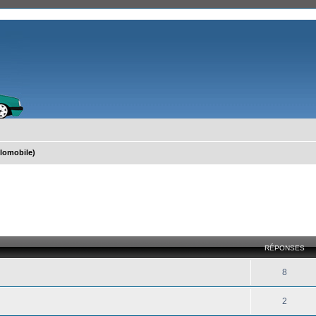
lomobile)
)
cher
cherche avancée
RÉPONSES
8
2