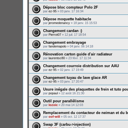
Dépose bloc compteur Polo 2F
par
ez-95
»
03 janv. 17 16:34
Dépose moquette habitacle
par
jeromedenancy
»
18 janv. 15 15:53
Changement cardan :)
par
Pierrot07
»
12 juil. 17 18:54
Changement embrayage
par
fandemapolo
»
04 janv. 06 14:18
Rénovation carton guide d'air radiateur
par
laurentsc80
»
23 févr. 17 11:34
Changement courroie distribution sur AAU
par
ez-95
»
02 janv. 17 19:49
Changement tuyau de lave glace AR
par
ez-95
»
03 janv. 17 20:47
Usure inégale des plaquettes de frein et tuto p
par
popaul
»
12 août 16 21:30
Outil pour parallélisme
par
lozoic
»
20 mai 14 12:03
Remplacement du contacteur de neiman et du ba
par
oof-will
»
05 oct. 12 17:37
Swap 3F (carbu->injection)