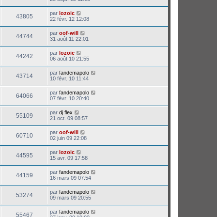
par
lozoic
43805
22 févr. 12 12:08
par
oof-will
44744
31 août 11 22:01
par
lozoic
44242
06 août 10 21:55
par
fandemapolo
43714
10 févr. 10 11:44
par
fandemapolo
64066
07 févr. 10 20:40
par
dj flex
55109
21 oct. 09 08:57
par
oof-will
60710
02 juin 09 22:08
par
lozoic
44595
15 avr. 09 17:58
par
fandemapolo
44159
16 mars 09 07:54
par
fandemapolo
53274
09 mars 09 20:55
par
fandemapolo
55467