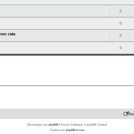
0
0
 non cata
0
0
Nou
Développé par
phpBB
® Forum Software © phpBB Limited
Traduit par
phpBB-fr.com