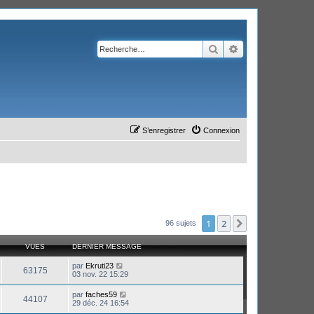
Rechercher
Recherche avanc
S’enregistrer
Connexion
1
2
Suivante
96 sujets
VUES
DERNIER MESSAGE
par
Ekruti23
63175
03 nov. 22 15:29
par
faches59
44107
29 déc. 24 16:54