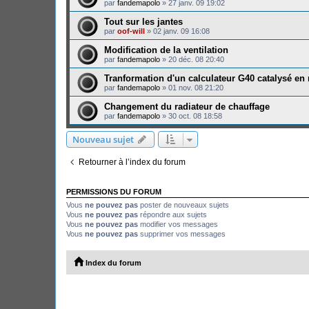
par
fandemapolo
»
27 janv. 09 19:02
Tout sur les jantes
par
oof-will
»
02 janv. 09 16:08
Modification de la ventilation
par
fandemapolo
»
20 déc. 08 20:40
Tranformation d'un calculateur G40 catalysé en
par
fandemapolo
»
01 nov. 08 21:20
Changement du radiateur de chauffage
par
fandemapolo
»
30 oct. 08 18:58
Nouveau sujet
Retourner à l’index du forum
PERMISSIONS DU FORUM
Vous
ne pouvez pas
poster de nouveaux sujets
Vous
ne pouvez pas
répondre aux sujets
Vous
ne pouvez pas
modifier vos messages
Vous
ne pouvez pas
supprimer vos messages
Index du forum