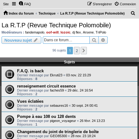
Site
FAQ
S’enregistrer
Connexion
R
Index du forum
Technique
La R.T.P (Revue Technique Polomobile)
e
La R.T.P (Revue Technique Polomobile)
c
Modérateurs :
fandemapolo
,
oof-will
,
lozoic
,
dj flex
,
Arsene
,
TriPolo
h
Rechercher
Recherche avanc
Nouveau sujet
e
1
2
Suivante
96 sujets
r
c
Sujets
h
F.A.Q. is back
e
Dernier message par
Ekruti23
«
03 nov. 22 15:29
Réponses :
8
r
renseignement circuit essence
Dernier message par
faches59
«
29 déc. 24 16:54
Réponses :
2
Vues éclatées
Dernier message par
sebaures16
«
30 sept. 24 00:41
Réponses :
2
Pompe à eau 108 ou 128 dents
Dernier message par
pigeon_voyageur
«
26 févr. 24 13:23
Réponses :
1
Changement du joint de tringlerie de boîte
Dernier message par
GEO85300
«
28 nov. 23 18:24