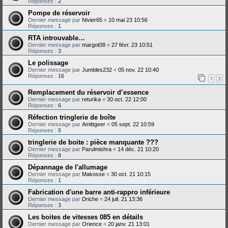
Réponses :
2
Pompe de réservoir
Dernier message par
Nivier65
«
10 mai 23 10:56
Réponses :
1
RTA introuvable…
Dernier message par
margot08
«
27 févr. 23 10:51
Réponses :
3
Le polissage
Dernier message par
Jumbles232
«
05 nov. 22 10:40
Réponses :
16
1
2
Remplacement du réservoir d’essence
Dernier message par
returika
«
30 oct. 22 12:00
Réponses :
6
Réfection tringlerie de boîte
Dernier message par
Amittgeer
«
05 sept. 22 10:59
Réponses :
5
tringlerie de boite : pièce manquante ???
Dernier message par
Parulmishra
«
14 déc. 21 10:20
Réponses :
8
Dépannage de l'allumage
Dernier message par
Makosse
«
30 oct. 21 10:15
Réponses :
1
Fabrication d'une barre anti-rappro inférieure
Dernier message par
Driche
«
24 juil. 21 13:36
Réponses :
3
Les boites de vitesses 085 en détails
Dernier message par
Orience
«
20 janv. 21 13:01