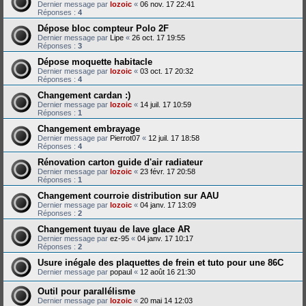
Dernier message par
lozoic
«
06 nov. 17 22:41
Réponses :
4
Dépose bloc compteur Polo 2F
Dernier message par
Lipe
«
26 oct. 17 19:55
Réponses :
3
Dépose moquette habitacle
Dernier message par
lozoic
«
03 oct. 17 20:32
Réponses :
4
Changement cardan :)
Dernier message par
lozoic
«
14 juil. 17 10:59
Réponses :
1
Changement embrayage
Dernier message par
Pierrot07
«
12 juil. 17 18:58
Réponses :
4
Rénovation carton guide d'air radiateur
Dernier message par
lozoic
«
23 févr. 17 20:58
Réponses :
1
Changement courroie distribution sur AAU
Dernier message par
lozoic
«
04 janv. 17 13:09
Réponses :
2
Changement tuyau de lave glace AR
Dernier message par
ez-95
«
04 janv. 17 10:17
Réponses :
2
Usure inégale des plaquettes de frein et tuto pour une 86C
Dernier message par
popaul
«
12 août 16 21:30
Outil pour parallélisme
Dernier message par
lozoic
«
20 mai 14 12:03