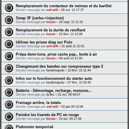
Remplacement du contacteur de neiman et du barillet
Dernier message par
oof-will
«
05 oct. 12 17:37
Swap 3F (carbu->injection)
Dernier message par
lozoic
«
26 sept. 12 11:15
Remplacement de la durite de reniflard
Dernier message par
lozoic
«
22 févr. 12 12:08
Utiliser les prises diag sur Polo
Dernier message par
oof-will
«
31 août 11 22:01
Prépa demi-lune, prise cache pap., boite à air
Dernier message par
lozoic
«
06 août 10 21:55
Changement des bandes sur compresseur type 2
Dernier message par
fandemapolo
«
10 févr. 10 11:44
Infos sur le fonctionnement du starter auto
Dernier message par
fandemapolo
«
07 févr. 10 20:40
Batterie - Démontage, recharge, mesures...
Dernier message par
dj flex
«
21 oct. 09 08:57
Freinage arrière, la totale.
Dernier message par
oof-will
«
02 juin 09 22:08
Peindre les liserets de PC en rouge
Dernier message par
lozoic
«
15 avr. 09 17:58
Plafonnier temporisé