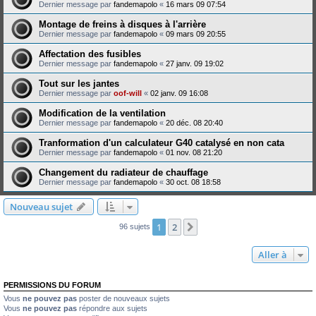
Dernier message par
fandemapolo
«
16 mars 09 07:54
Montage de freins à disques à l'arrière
Dernier message par
fandemapolo
«
09 mars 09 20:55
Affectation des fusibles
Dernier message par
fandemapolo
«
27 janv. 09 19:02
Tout sur les jantes
Dernier message par
oof-will
«
02 janv. 09 16:08
Modification de la ventilation
Dernier message par
fandemapolo
«
20 déc. 08 20:40
Tranformation d'un calculateur G40 catalysé en non cata
Dernier message par
fandemapolo
«
01 nov. 08 21:20
Changement du radiateur de chauffage
Dernier message par
fandemapolo
«
30 oct. 08 18:58
Nouveau sujet
1
2
Suivante
96 sujets
Aller à
PERMISSIONS DU FORUM
Vous
ne pouvez pas
poster de nouveaux sujets
Vous
ne pouvez pas
répondre aux sujets