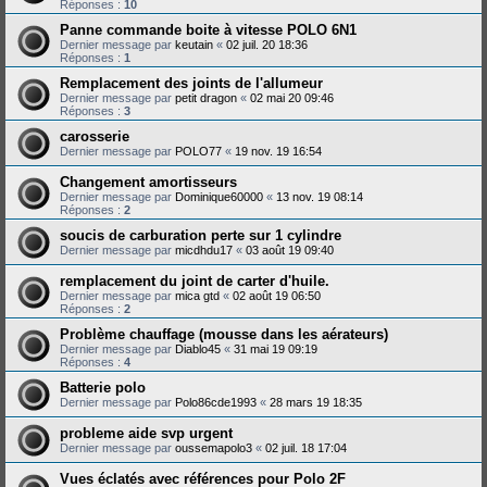
Réponses :
10
Panne commande boite à vitesse POLO 6N1
Dernier message par
keutain
«
02 juil. 20 18:36
Réponses :
1
Remplacement des joints de l'allumeur
Dernier message par
petit dragon
«
02 mai 20 09:46
Réponses :
3
carosserie
Dernier message par
POLO77
«
19 nov. 19 16:54
Changement amortisseurs
Dernier message par
Dominique60000
«
13 nov. 19 08:14
Réponses :
2
soucis de carburation perte sur 1 cylindre
Dernier message par
micdhdu17
«
03 août 19 09:40
remplacement du joint de carter d'huile.
Dernier message par
mica gtd
«
02 août 19 06:50
Réponses :
2
Problème chauffage (mousse dans les aérateurs)
Dernier message par
Diablo45
«
31 mai 19 09:19
Réponses :
4
Batterie polo
Dernier message par
Polo86cde1993
«
28 mars 19 18:35
probleme aide svp urgent
Dernier message par
oussemapolo3
«
02 juil. 18 17:04
Vues éclatés avec références pour Polo 2F