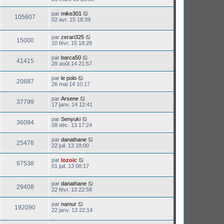
par
mike301
105607
02 avr. 15 18:39
par
zerari325
15000
10 févr. 15 18:28
par
barca50
41415
28 août 14 21:57
par
le polo
20887
26 mai 14 10:17
par
Arsene
37799
17 janv. 14 12:41
par
Senyuki
36094
08 déc. 13 17:24
par
danathane
25478
22 juil. 13 18:00
par
lozoic
97538
01 juil. 13 08:17
par
danathane
29408
22 févr. 13 22:58
par
namur
192090
22 janv. 13 22:14