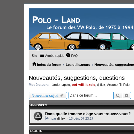
Site
Accès rapide
FAQ
Index du forum
Les utilisateurs
Nouveautés, suggestions
Nouveautés, suggestions, questions
Modérateurs :
fandemapolo
,
oof-will
,
lozoic
,
dj flex
,
Arsene
,
TriPolo
Recher
Re
Nouveau sujet
ANNONCES
Dans quelle tranche d'age vous trouvez-vous?
par
dj flex
»
13 déc. 07 23:17
SUJETS