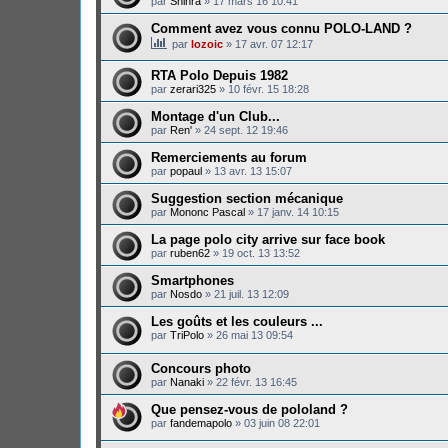
par
Shinra
»
17 mars 16 10:41
Comment avez vous connu POLO-LAND ?
par
lozoic
»
17 avr. 07 12:17
RTA Polo Depuis 1982
par
zerari325
»
10 févr. 15 18:28
Montage d'un Club...
par
Ren'
»
24 sept. 12 19:46
Remerciements au forum
par
popaul
»
13 avr. 13 15:07
Suggestion section mécanique
par
Mononc Pascal
»
17 janv. 14 10:15
La page polo city arrive sur face book
par
ruben62
»
19 oct. 13 13:52
Smartphones
par
Nosdo
»
21 juil. 13 12:09
Les goûts et les couleurs ...
par
TriPolo
»
26 mai 13 09:54
Concours photo
par
Nanaki
»
22 févr. 13 16:45
Que pensez-vous de pololand ?
par
fandemapolo
»
03 juin 08 22:01