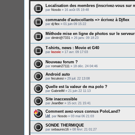
Localisation des membres (inscrivez-vous su
par
Nosdo
»
16 août 05 19:48
commande d'autocollants => écrivez à Djflex
par
dj flex
»
01 juin 09 15:22
Méthode mise en ligne de photos sur le serveur
par
dimitri@7331
»
26 janv. 09 18:23
T-shirts, news : Movie et G40
par
lozoic
»
17 avr. 09 17:03
Nouveau forum ?
par
romain27111
»
18 déc. 24 04:46
Android auto
par
fecukesi
»
29 juil. 22 13:08
Quelle est la valeur de ma polo ?
par
GabrielM
»
21 juin 22 11:13
Site inaccessible
par
JeanBer
»
15 oct. 21 15:41
Comment avez-vous connus PoloLand?
par
Nosdo
»
03 mai 06 21:03
SONDE THERMIQUE
par
sebaures16
»
08 févr. 21 01:27