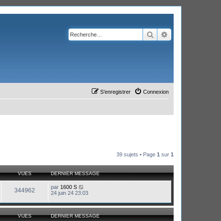
Rechercher
Recherche avanc
S’enregistrer
Connexion
39 sujets • Page
1
sur
1
VUES
DERNIER MESSAGE
par
1600 S
344962
24 juin 24 23:03
VUES
DERNIER MESSAGE