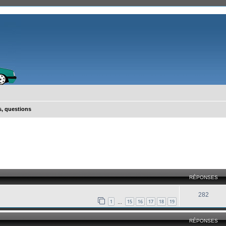
, questions
cher
cherche avancée
RÉPONSES
282
1
15
16
17
18
19
…
RÉPONSES