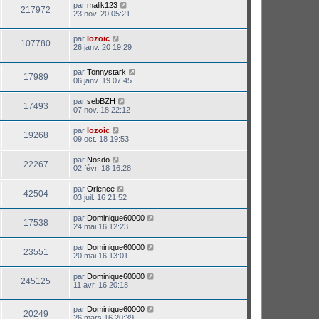
par
malik123
217972
23 nov. 20 05:21
par
lozoic
107780
26 janv. 20 19:29
par
Tonnystark
17989
06 janv. 19 07:45
par
sebBZH
17493
07 nov. 18 22:12
par
lozoic
19268
09 oct. 18 19:53
par
Nosdo
22267
02 févr. 18 16:28
par
Orience
42504
03 juil. 16 21:52
par
Dominique60000
17538
24 mai 16 12:23
par
Dominique60000
23551
20 mai 16 13:01
par
Dominique60000
245125
11 avr. 16 20:18
par
Dominique60000
20249
26 mars 16 20:39