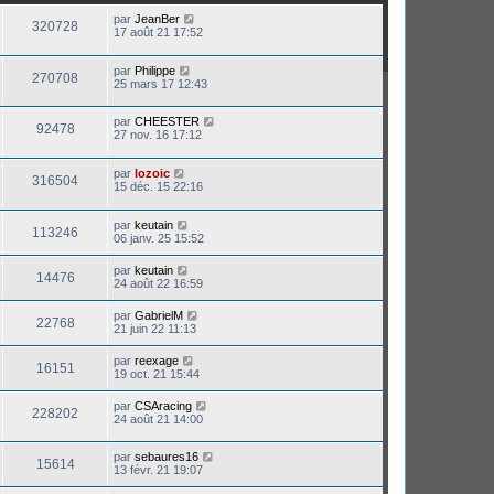
par
JeanBer
320728
17 août 21 17:52
par
Philippe
270708
25 mars 17 12:43
par
CHEESTER
92478
27 nov. 16 17:12
par
lozoic
316504
15 déc. 15 22:16
par
keutain
113246
06 janv. 25 15:52
par
keutain
14476
24 août 22 16:59
par
GabrielM
22768
21 juin 22 11:13
par
reexage
16151
19 oct. 21 15:44
par
CSAracing
228202
24 août 21 14:00
par
sebaures16
15614
13 févr. 21 19:07