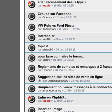
site : recensement des G type 2
par
lozoic
»
18 déc. 06 18:35
Groupe sur Facebook
par
Orience
»
13 mars 16 21:27
VW Polo vs Ford Fiesta
par
Tonnystark
»
06 janv. 19 07:45
intercooler
par
sebBZH
»
06 nov. 18 23:21
topic'it
par
pierop80
»
09 oct. 18 18:11
pour faire connaître le forum..
par
Shinra
»
01 janv. 18 19:06
Règlements de comptes et remarques à 2 franc
par
Orience
»
31 mai 16 09:57
Suggestion sur les sites de vente en ligne
par
Dominique60000
»
24 mai 16 00:53
Uniquement nouveaux messages à la connecti
par
jeromedenancy
»
14 févr. 15 18:18
Enfin en Phpbb3...
par
lozoic
»
17 févr. 11 16:04
insertion image