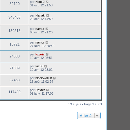
par
Nico-J
82120
31 oct. 12 21:53
par
Nanaki
348408
20 oct. 12 14:59
par
namur
139518
05 oct. 12 21:26
par
namur
16721
27 sept. 12 20:42
par
lozoic
24680
12 avr. 12 05:51
par
taz53
21309
10 avr. 12 23:02
par
blackwolf88
37463
18 août 11 02:24
par
Dexter
117430
09 janv. 11 17:06
39 sujets • Page
1
sur
1
Aller à