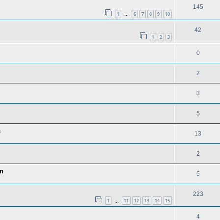
145
1
6
7
8
9
10
…
42
1
2
3
0
2
3
5
s
13
2
on
5
223
1
11
12
13
14
15
…
4