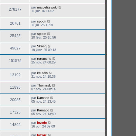
par
ma petite polo
278177
11 juin 16 14:02
par
spoon
26761
11 juil. 25 11:01
par
spoon
25423
20 févr. 25 18:56
par
Skaaq
49627
19 janv. 25 09:18
par
rorotoche
151575
25 nov. 24 08:29
par
keutain
13192
21 nov. 24 10:38
par
ThomasL
11895
07 nov. 24 08:14
par
Kamado
20085
05 nov. 24 13:45
par
Kamado
17325
05 nov. 24 13:40
par
lozoic
14892
16 oct. 24 09:09
par
lozoic