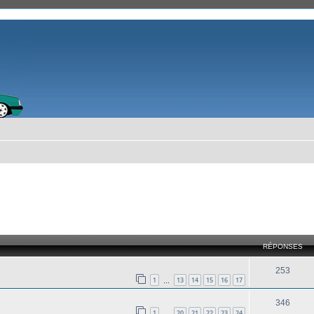
cher
cherche avancée
RÉPONSES
253
1
13
14
15
16
17
…
346
1
20
21
22
23
24
…