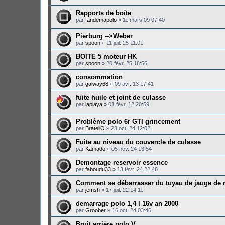
Rapports de boîte
par
fandemapolo
»
11 mars 09 07:40
Pierburg -->Weber
par
spoon
»
11 juil. 25 11:01
BOITE 5 moteur HK
par
spoon
»
20 févr. 25 18:56
consommation
par
galway68
»
09 avr. 13 17:41
fuite huile et joint de culasse
par
laplaya
»
01 févr. 12 20:59
Problème polo 6r GTI grincement
par
BratellO
»
23 oct. 24 12:02
Fuite au niveau du couvercle de culasse
par
Kamado
»
05 nov. 24 13:54
Demontage reservoir essence
par
faboudu33
»
13 févr. 24 22:48
Comment se débarrasser du tuyau de jauge de n
par
jemsh
»
17 juil. 22 14:11
demarrage polo 1,4 l 16v an 2000
par
Groober
»
16 oct. 24 03:46
Bruit arrière polo V