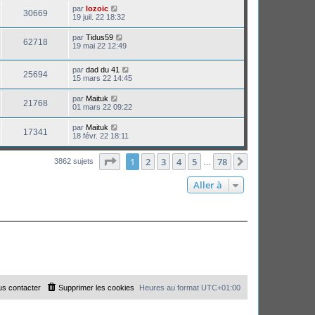
par
lozoic
30669
19 juil. 22 18:32
par
Tidus59
62718
19 mai 22 12:49
par
dad du 41
25694
15 mars 22 14:45
par
Maituk
21768
01 mars 22 09:22
par
Maituk
17341
18 févr. 22 18:11
Page
1
sur
78
1
2
3
4
5
78
Suivante
3862 sujets
…
Aller à
s contacter
Supprimer les cookies
Heures au format
UTC+01:00