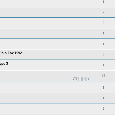
1
2
0
1
1
 Polo Fox 1992
0
ype 3
1
39
1
2
3
1
1
2