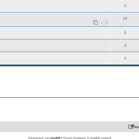
0
19
1
2
0
3
2
Nou
Développé par
phpBB
® Forum Software © phpBB Limited