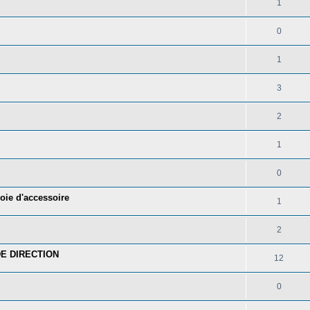
1
0
1
3
2
1
0
oie d'accessoire
1
2
E DIRECTION
12
0