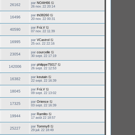
par
NOAH66
26162
26 nov. 22 20:14
par
thi38260
16496
20 nov. 22 00:31
par
Frà.V
40590
07 nov. 22 11:39
par
VCastrol
16995
25 oct. 22 22:16
par
courcelle
23054
30 sept. 22 17:19
par
philippe75017
142006
26 sept. 22 12:53
par
keutain
16382
22 sept. 22 16:39
par
Frà.V
18045
09 sept. 22 13:02
par
Orience
17325
03 sept. 22 16:39
par
Ramlito
19944
17 août 22 18:57
par
Tommy8
25227
29 juil. 22 18:49