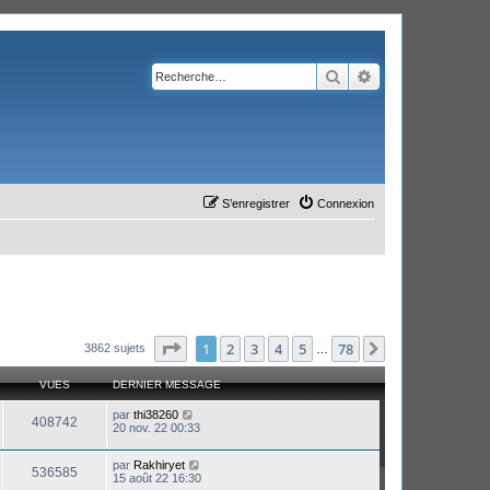
Rechercher
Recherche avanc
S’enregistrer
Connexion
Page
1
sur
78
1
2
3
4
5
78
Suivante
3862 sujets
…
VUES
DERNIER MESSAGE
par
thi38260
408742
20 nov. 22 00:33
par
Rakhiryet
536585
15 août 22 16:30