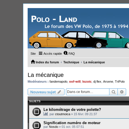
Site
Accès rapide
FAQ
Index du forum
Technique
La mécanique
La mécanique
Modérateurs :
fandemapolo
,
oof-will
,
lozoic
,
dj flex
,
Arsene
,
TriPolo
Recher
Re
Nouveau sujet
SUJETS
Le kilométrage de votre polette?
par
ctoutmoica
»
15 févr. 09 21:37
Signification numéro de moteur
par
Nosdo
»
01 oct. 05 07:51