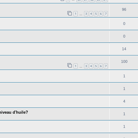
96
1
3
4
5
6
7
…
0
0
14
100
1
3
4
5
6
7
…
1
1
4
iveau d'huile?
1
1