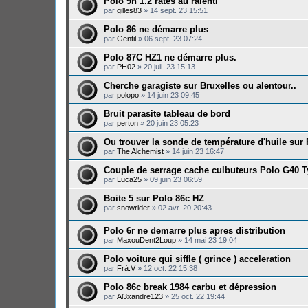
Polo 9n 1.2 ratés au ralenti
par
gilles83
»
14 sept. 23 15:51
Polo 86 ne démarre plus
par
Gentil
»
06 sept. 23 07:24
Polo 87C HZ1 ne démarre plus.
par
PH02
»
20 juil. 23 15:13
Cherche garagiste sur Bruxelles ou alentour..
par
polopo
»
14 juin 23 09:45
Bruit parasite tableau de bord
par
perton
»
20 juin 23 05:23
Ou trouver la sonde de température d'huile sur
par
The Alchemist
»
14 juin 23 16:47
Couple de serrage cache culbuteurs Polo G40 T
par
Luca25
»
09 juin 23 06:59
Boite 5 sur Polo 86c HZ
par
snowrider
»
02 avr. 20 20:43
Polo 6r ne demarre plus apres distribution
par
MaxouDent2Loup
»
14 mai 23 19:04
Polo voiture qui siffle ( grince ) acceleration
par
Frà.V
»
12 oct. 22 15:38
Polo 86c break 1984 carbu et dépression
par
Al3xandre123
»
25 oct. 22 19:44