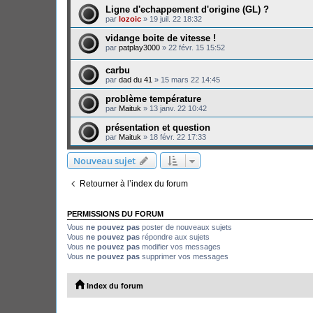
Ligne d'echappement d'origine (GL) ?
par
lozoic
»
19 juil. 22 18:32
vidange boite de vitesse !
par
patplay3000
»
22 févr. 15 15:52
carbu
par
dad du 41
»
15 mars 22 14:45
problème température
par
Maituk
»
13 janv. 22 10:42
présentation et question
par
Maituk
»
18 févr. 22 17:33
Nouveau sujet
Retourner à l’index du forum
PERMISSIONS DU FORUM
Vous
ne pouvez pas
poster de nouveaux sujets
Vous
ne pouvez pas
répondre aux sujets
Vous
ne pouvez pas
modifier vos messages
Vous
ne pouvez pas
supprimer vos messages
Index du forum