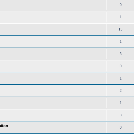
0
1
13
1
3
0
1
2
1
3
tion
0