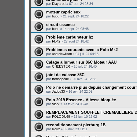
par
Diayared
»
07 oct. 24 23:34
moteur capricieux
par
bubu
»
21 sept. 24 18:22
circuit essence
par
bubu
»
14 sept. 24 08:48
Problème carburateur hz
par
Flo42
»
27 août 24 18:42
Problèmes courants avec la Polo Mk2
par
anatolewilson
»
04 juil. 24 04:18
Calage allumeur sur 86C Moteur AAU
par
CHEESTER
»
15 juil. 24 16:40
joint de culasse 86C
par
fredoppède
»
26 avr. 24 12:35
Polo ne démarre plus depuis changement courr
par
Jadou33
»
16 avr. 24 22:09
Polo 2019 Essence - Vitesse bloquée
par
Vlark
»
13 févr. 24 03:48
REMPLACEMENT SOUFFLET CREMAILLIERE D
par
POLODU69
»
13 juin 10 22:02
reconditionnement pierburg 1B
par
liroux
»
02 nov. 23 11:11