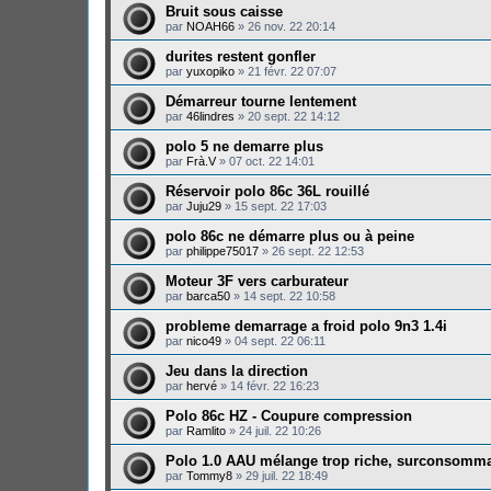
Bruit sous caisse
par
NOAH66
»
26 nov. 22 20:14
durites restent gonfler
par
yuxopiko
»
21 févr. 22 07:07
Démarreur tourne lentement
par
46lindres
»
20 sept. 22 14:12
polo 5 ne demarre plus
par
Frà.V
»
07 oct. 22 14:01
Réservoir polo 86c 36L rouillé
par
Juju29
»
15 sept. 22 17:03
polo 86c ne démarre plus ou à peine
par
philippe75017
»
26 sept. 22 12:53
Moteur 3F vers carburateur
par
barca50
»
14 sept. 22 10:58
probleme demarrage a froid polo 9n3 1.4i
par
nico49
»
04 sept. 22 06:11
Jeu dans la direction
par
hervé
»
14 févr. 22 16:23
Polo 86c HZ - Coupure compression
par
Ramlito
»
24 juil. 22 10:26
Polo 1.0 AAU mélange trop riche, surconsomma
par
Tommy8
»
29 juil. 22 18:49