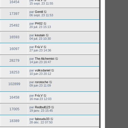
par
Frà.V
16454
15 sept. 23 11:55
par
Gentil
17397
06 sept. 23 11:53
par
PH02
25492
20 juil. 23 15:13
par
keutain
16593
04 juil. 23 10:30
par
Frà.V
16097
27 juin 23 14:36
par
The Alchemist
28279
14 juin 23 16:47
par
volksdaniel
18253
10 juin 23 20:12
par
rorotoche
102899
09 juin 23 11:09
par
Frà.V
16458
16 mai 23 12:03
par
Redbull123
17005
19 janv. 23 15:45
par
faboudu33
18389
28 déc. 22 07:50