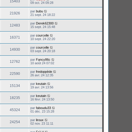
15403
09 oct. 24 09:28
par
bubu
21926
21 sept. 24 18:22
par
Derek62300
12483
15 sept. 24 15:48
par
courcelle
16371
10 sept. 24 22:20
par
courcelle
14930
03 sept. 24 20:18
par
Fancy86c
12762
10 août 24 07:02
par
fredoppède
22590
26 avr. 24 12:35
par
keutain
15134
19 avr. 24 13:56
par
keutain
18235
16 févr. 24 13:50
par
faboudu33
45324
01 déc. 23 15:28
par
liroux
24254
02 nov. 23 11:11