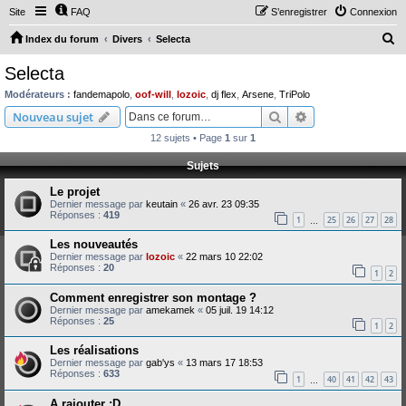
Site
FAQ
S’enregistrer
Connexion
R
Index du forum
Divers
Selecta
e
Selecta
c
Modérateurs :
fandemapolo
,
oof-will
,
lozoic
,
dj flex
,
Arsene
,
TriPolo
h
Rechercher
Recherche avanc
Nouveau sujet
e
12 sujets • Page
1
sur
1
r
Sujets
c
Le projet
h
Dernier message par
keutain
«
26 avr. 23 09:35
e
Réponses :
419
1
25
26
27
28
…
r
Les nouveautés
Dernier message par
lozoic
«
22 mars 10 22:02
Réponses :
20
1
2
Comment enregistrer son montage ?
Dernier message par
amekamek
«
05 juil. 19 14:12
Réponses :
25
1
2
Les réalisations
Dernier message par
gab'ys
«
13 mars 17 18:53
Réponses :
633
1
40
41
42
43
…
A rajouter :D