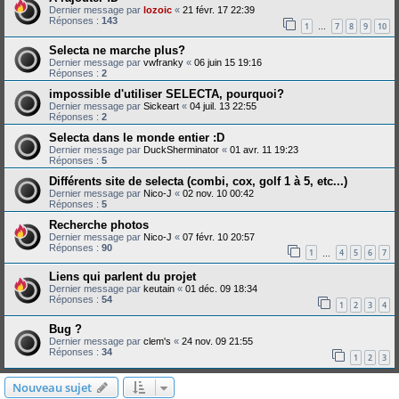
Dernier message par
lozoic
«
21 févr. 17 22:39
Réponses :
143
1
7
8
9
10
…
Selecta ne marche plus?
Dernier message par
vwfranky
«
06 juin 15 19:16
Réponses :
2
impossible d'utiliser SELECTA, pourquoi?
Dernier message par
Sickeart
«
04 juil. 13 22:55
Réponses :
2
Selecta dans le monde entier :D
Dernier message par
DuckSherminator
«
01 avr. 11 19:23
Réponses :
5
Différents site de selecta (combi, cox, golf 1 à 5, etc...)
Dernier message par
Nico-J
«
02 nov. 10 00:42
Réponses :
5
Recherche photos
Dernier message par
Nico-J
«
07 févr. 10 20:57
Réponses :
90
1
4
5
6
7
…
Liens qui parlent du projet
Dernier message par
keutain
«
01 déc. 09 18:34
Réponses :
54
1
2
3
4
Bug ?
Dernier message par
clem's
«
24 nov. 09 21:55
Réponses :
34
1
2
3
Nouveau sujet