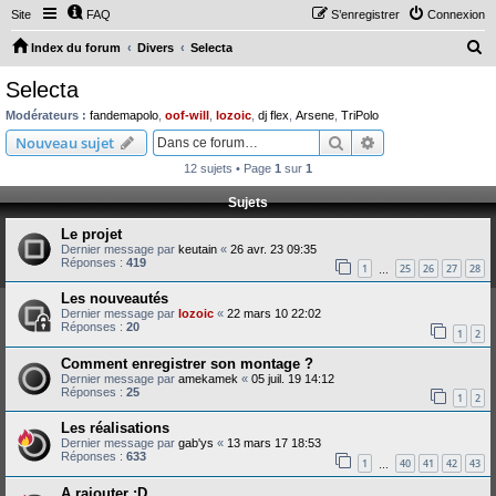
Site
FAQ
S’enregistrer
Connexion
R
Index du forum
Divers
Selecta
e
Selecta
c
Modérateurs :
fandemapolo
,
oof-will
,
lozoic
,
dj flex
,
Arsene
,
TriPolo
h
Rechercher
Recherche avanc
Nouveau sujet
e
12 sujets • Page
1
sur
1
r
Sujets
c
Le projet
h
Dernier message par
keutain
«
26 avr. 23 09:35
e
Réponses :
419
1
25
26
27
28
…
r
Les nouveautés
Dernier message par
lozoic
«
22 mars 10 22:02
Réponses :
20
1
2
Comment enregistrer son montage ?
Dernier message par
amekamek
«
05 juil. 19 14:12
Réponses :
25
1
2
Les réalisations
Dernier message par
gab'ys
«
13 mars 17 18:53
Réponses :
633
1
40
41
42
43
…
A rajouter :D