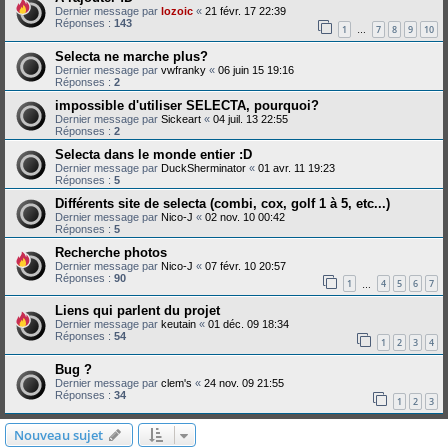
Dernier message par
lozoic
«
21 févr. 17 22:39
Réponses :
143
1
7
8
9
10
…
Selecta ne marche plus?
Dernier message par
vwfranky
«
06 juin 15 19:16
Réponses :
2
impossible d'utiliser SELECTA, pourquoi?
Dernier message par
Sickeart
«
04 juil. 13 22:55
Réponses :
2
Selecta dans le monde entier :D
Dernier message par
DuckSherminator
«
01 avr. 11 19:23
Réponses :
5
Différents site de selecta (combi, cox, golf 1 à 5, etc...)
Dernier message par
Nico-J
«
02 nov. 10 00:42
Réponses :
5
Recherche photos
Dernier message par
Nico-J
«
07 févr. 10 20:57
Réponses :
90
1
4
5
6
7
…
Liens qui parlent du projet
Dernier message par
keutain
«
01 déc. 09 18:34
Réponses :
54
1
2
3
4
Bug ?
Dernier message par
clem's
«
24 nov. 09 21:55
Réponses :
34
1
2
3
Nouveau sujet