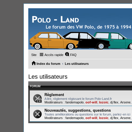
Site
Accès rapide
FAQ
Index du forum
Les utilisateurs
Les utilisateurs
FORUM
Règlement
A lire, règlement régissant le forum Polo-Land.fr
Modérateurs :
fandemapolo
,
oof-will
,
lozoic
,
dj flex
,
Arsene
Nouveautés, suggestions, questions
Toutes améliorations ou questions sur le forum, parlez-en ici
Modérateurs :
fandemapolo
,
oof-will
,
lozoic
,
dj flex
,
Arsene