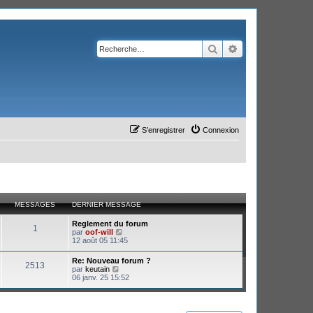
Rechercher
Recherche avanc
S’enregistrer
Connexion
MESSAGES
DERNIER MESSAGE
Reglement du forum
1
V
par
oof-will
o
12 août 05 11:45
i
r
Re: Nouveau forum ?
2513
l
V
par
keutain
e
o
06 janv. 25 15:52
d
i
e
r
r
l
n
e