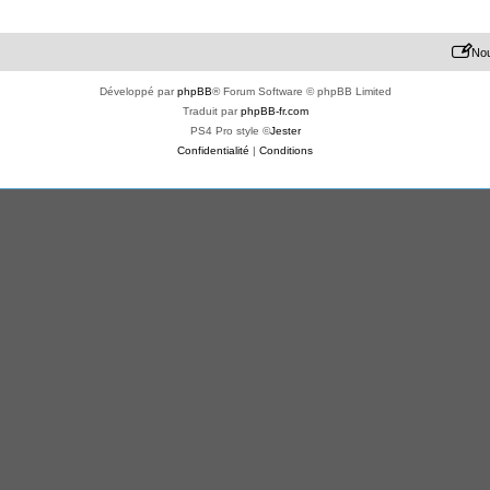
Nou
Développé par
phpBB
® Forum Software © phpBB Limited
Traduit par
phpBB-fr.com
PS4 Pro style ©
Jester
Confidentialité
|
Conditions