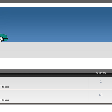
SUJETS
1
,
TriPolo
40
,
TriPolo