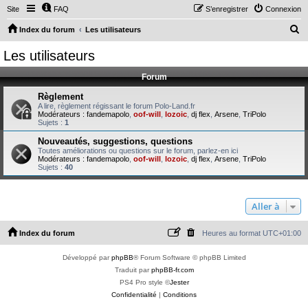
Site
FAQ
S’enregistrer
Connexion
R
Index du forum
Les utilisateurs
e
Les utilisateurs
c
Forum
h
e
Règlement
A lire, règlement régissant le forum Polo-Land.fr
r
Modérateurs :
fandemapolo
,
oof-will
,
lozoic
,
dj flex
,
Arsene
,
TriPolo
Sujets :
1
c
Nouveautés, suggestions, questions
h
Toutes améliorations ou questions sur le forum, parlez-en ici
Modérateurs :
fandemapolo
,
oof-will
,
lozoic
,
dj flex
,
Arsene
,
TriPolo
e
Sujets :
40
r
Aller à
Index du forum
Heures au format
UTC+01:00
Développé par
phpBB
® Forum Software © phpBB Limited
Traduit par
phpBB-fr.com
PS4 Pro style ©
Jester
Confidentialité
|
Conditions