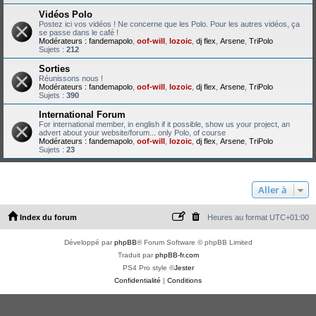
Vidéos Polo
Postez ici vos vidéos ! Ne concerne que les Polo. Pour les autres vidéos, ça
se passe dans le café !
Modérateurs :
fandemapolo
,
oof-will
,
lozoic
,
dj flex
,
Arsene
,
TriPolo
Sujets :
212
Sorties
Réunissons nous !
Modérateurs :
fandemapolo
,
oof-will
,
lozoic
,
dj flex
,
Arsene
,
TriPolo
Sujets :
390
International Forum
For international member, in english if it possible, show us your project, an
advert about your website/forum... only Polo, of course
Modérateurs :
fandemapolo
,
oof-will
,
lozoic
,
dj flex
,
Arsene
,
TriPolo
Sujets :
23
Aller à
Index du forum
Heures au format
UTC+01:00
Développé par
phpBB
® Forum Software © phpBB Limited
Traduit par
phpBB-fr.com
PS4 Pro style ©
Jester
Confidentialité
|
Conditions