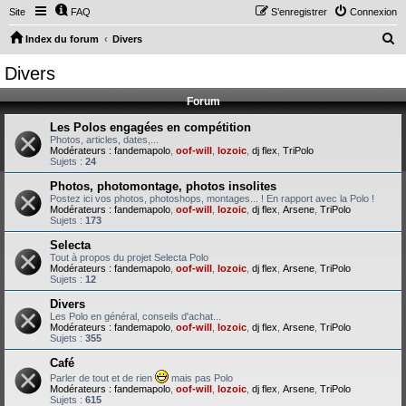
Site
FAQ
S’enregistrer
Connexion
R
Index du forum
Divers
e
Divers
c
Forum
h
e
Les Polos engagées en compétition
Photos, articles, dates,...
r
Modérateurs :
fandemapolo
,
oof-will
,
lozoic
,
dj flex
,
TriPolo
Sujets :
24
c
Photos, photomontage, photos insolites
h
Postez ici vos photos, photoshops, montages... ! En rapport avec la Polo !
Modérateurs :
fandemapolo
,
oof-will
,
lozoic
,
dj flex
,
Arsene
,
TriPolo
e
Sujets :
173
r
Selecta
Tout à propos du projet Selecta Polo
Modérateurs :
fandemapolo
,
oof-will
,
lozoic
,
dj flex
,
Arsene
,
TriPolo
Sujets :
12
Divers
Les Polo en général, conseils d'achat...
Modérateurs :
fandemapolo
,
oof-will
,
lozoic
,
dj flex
,
Arsene
,
TriPolo
Sujets :
355
Café
Parler de tout et de rien
mais pas Polo
Modérateurs :
fandemapolo
,
oof-will
,
lozoic
,
dj flex
,
Arsene
,
TriPolo
Sujets :
615