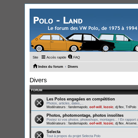
Site
Accès rapide
FAQ
Index du forum
Divers
Divers
FORUM
Les Polos engagées en compétition
Photos, articles, dates,...
Modérateurs :
fandemapolo
,
oof-will
,
lozoic
,
dj flex
,
TriPolo
Photos, photomontage, photos insolites
Postez ici vos photos, photoshops, montages... ! En rapport a
Modérateurs :
fandemapolo
,
oof-will
,
lozoic
,
dj flex
,
Arsene
Selecta
Tout à propos du projet Selecta Polo