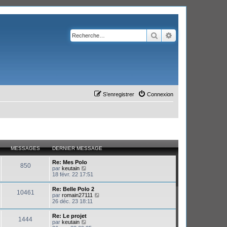
Rechercher
Recherche avanc
S’enregistrer
Connexion
MESSAGES
DERNIER MESSAGE
Re: Mes Polo
850
V
par
keutain
o
18 févr. 22 17:51
i
r
Re: Belle Polo 2
10461
l
V
par
romain27111
e
o
26 déc. 23 18:11
d
i
e
r
Re: Le projet
r
1444
l
V
par
keutain
n
e