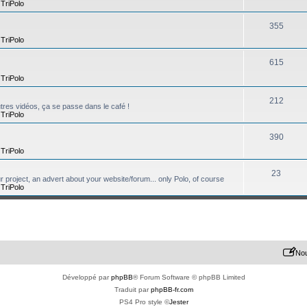
,
TriPolo
355
,
TriPolo
615
,
TriPolo
212
tres vidéos, ça se passe dans le café !
,
TriPolo
390
,
TriPolo
23
ur project, an advert about your website/forum... only Polo, of course
,
TriPolo
Nou
Développé par
phpBB
® Forum Software © phpBB Limited
Traduit par
phpBB-fr.com
PS4 Pro style ©
Jester