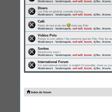
Modérateurs :
fandemapolo
,
oof-will
,
lozoic
,
dj flex
,
Arsene
Divers
Les Polo en général, conseils d'achat...
Modérateurs :
fandemapolo
,
oof-will
,
lozoic
,
dj flex
,
Arsene
Café
Parler de tout et de rien
mais pas Polo
Modérateurs :
fandemapolo
,
oof-will
,
lozoic
,
dj flex
,
Arsene
Vidéos Polo
Postez ici vos vidéos ! Ne concerne que les Polo. Pour les au
Modérateurs :
fandemapolo
,
oof-will
,
lozoic
,
dj flex
,
Arsene
Sorties
Réunissons nous !
Modérateurs :
fandemapolo
,
oof-will
,
lozoic
,
dj flex
,
Arsene
International Forum
For international member, in english if it possible, show us yo
Modérateurs :
fandemapolo
,
oof-will
,
lozoic
,
dj flex
,
Arsene
Index du forum