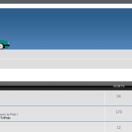
SUJETS
24
173
vec la Polo !
,
TriPolo
12