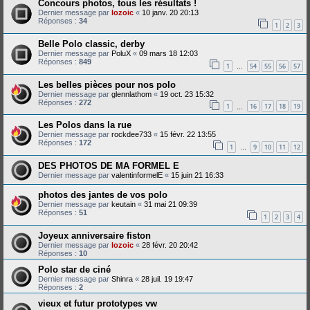
Concours photos, tous les résultats !
Dernier message par
lozoic
«
10 janv. 20 20:13
Réponses :
34
1
2
3
Belle Polo classic, derby
Dernier message par
PoluX
«
09 mars 18 12:03
Réponses :
849
1
54
55
56
57
…
Les belles pièces pour nos polo
Dernier message par
glennlathom
«
19 oct. 23 15:32
Réponses :
272
1
16
17
18
19
…
Les Polos dans la rue
Dernier message par
rockdee733
«
15 févr. 22 13:55
Réponses :
172
1
9
10
11
12
…
DES PHOTOS DE MA FORMEL E
Dernier message par
valentinformelE
«
15 juin 21 16:33
photos des jantes de vos polo
Dernier message par
keutain
«
31 mai 21 09:39
Réponses :
51
1
2
3
4
Joyeux anniversaire fiston
Dernier message par
lozoic
«
28 févr. 20 20:42
Réponses :
10
Polo star de ciné
Dernier message par
Shinra
«
28 juil. 19 19:47
Réponses :
2
vieux et futur prototypes vw