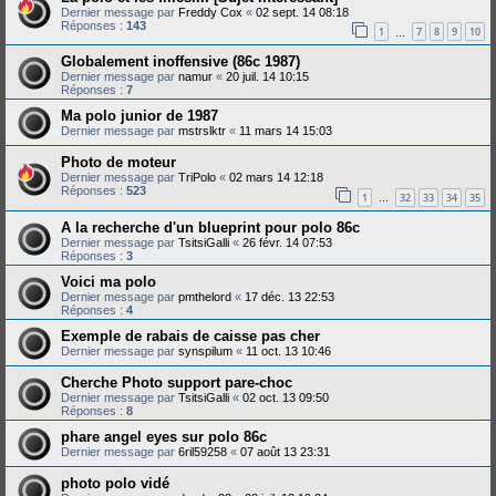
Dernier message par
Freddy Cox
«
02 sept. 14 08:18
Réponses :
143
1
7
8
9
10
…
Globalement inoffensive (86c 1987)
Dernier message par
namur
«
20 juil. 14 10:15
Réponses :
7
Ma polo junior de 1987
Dernier message par
mstrslktr
«
11 mars 14 15:03
Photo de moteur
Dernier message par
TriPolo
«
02 mars 14 12:18
Réponses :
523
1
32
33
34
35
…
A la recherche d'un blueprint pour polo 86c
Dernier message par
TsitsiGalli
«
26 févr. 14 07:53
Réponses :
3
Voici ma polo
Dernier message par
pmthelord
«
17 déc. 13 22:53
Réponses :
4
Exemple de rabais de caisse pas cher
Dernier message par
synspilum
«
11 oct. 13 10:46
Cherche Photo support pare-choc
Dernier message par
TsitsiGalli
«
02 oct. 13 09:50
Réponses :
8
phare angel eyes sur polo 86c
Dernier message par
6ril59258
«
07 août 13 23:31
photo polo vidé