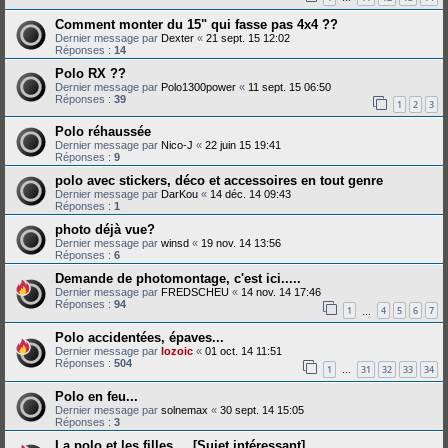
Comment monter du 15" qui fasse pas 4x4 ??
Dernier message par
Dexter
«
21 sept. 15 12:02
Réponses :
14
Polo RX ??
Dernier message par
Polo1300power
«
11 sept. 15 06:50
Réponses :
39
1
2
3
Polo réhaussée
Dernier message par
Nico-J
«
22 juin 15 19:41
Réponses :
9
polo avec stickers, déco et accessoires en tout genre
Dernier message par
DarKou
«
14 déc. 14 09:43
Réponses :
1
photo déjà vue?
Dernier message par
winsd
«
19 nov. 14 13:56
Réponses :
6
Demande de photomontage, c'est ici.....
Dernier message par
FREDSCHEU
«
14 nov. 14 17:46
Réponses :
94
1
4
5
6
7
…
Polo accidentées, épaves...
Dernier message par
lozoic
«
01 oct. 14 11:51
Réponses :
504
1
31
32
33
34
…
Polo en feu...
Dernier message par
solnemax
«
30 sept. 14 15:05
Réponses :
3
La polo et les filles.... [Sujet intéressant]