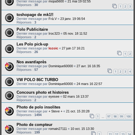
Dernier message par
mopa5600
«
21 mai 19 02:55
Réponses :
30
1
2
3
toshopage de mk1!!
Dernier message par
Frà.V
«
23 janv. 19 06:54
Réponses :
3
Polo Publicitaire
Dernier message par
Iroc323
«
05 nov. 18 11:52
Réponses :
2
Les Polo pick-up
Dernier message par
lozoic
«
27 juin 17 16:21
Réponses :
26
1
2
Nos avant/après
Dernier message par
Dominique60000
«
27 avr. 16 16:35
Réponses :
57
1
2
3
4
VW POLO 86C TURBO
Dernier message par
Dominique60000
«
24 mars 16 22:57
Concours photo et histoires
Dernier message par
eyesee
«
02 mars 16 13:37
Réponses :
2
Photo de polo insolites
Dernier message par
+ Steve +
«
21 oct. 15 20:28
Réponses :
1494
1
97
98
99
100
…
Photo de compteur
Dernier message par
romain27111
«
10 oct. 15 13:30
Réponses :
199
1
11
12
13
14
…