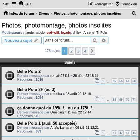
Site
FAQ
S’enregistrer
Connexion
R
Index du forum
Divers
Photos, photomontage, photos insolites
e
Photos, photomontage, photos insolites
c
Modérateurs :
fandemapolo
,
oof-will
,
lozoic
,
dj flex
,
Arsene
,
TriPolo
h
Rechercher
Recherche avanc
Nouveau sujet
e
1
2
3
4
Suivante
173 sujets
r
c
Sujets
h
Belle Polo 2
e
Dernier message par
romain27111
«
26 déc. 23 18:11
Réponses :
1016
r
1
65
66
67
68
…
Belle Polo 2F (ou 3)
Dernier message par
returika
«
23 août 22 13:19
Réponses :
1054
1
68
69
70
71
…
ça donne quoi du 195/../.. ou du 175/../..
Dernier message par
Quisging
«
11 mai 22 12:14
Réponses :
10
Belle Polo 1 (audi 50 acceptée)
Dernier message par
Anaïs Lamare
«
06 juil. 21 12:21
Réponses :
659
1
41
42
43
44
…