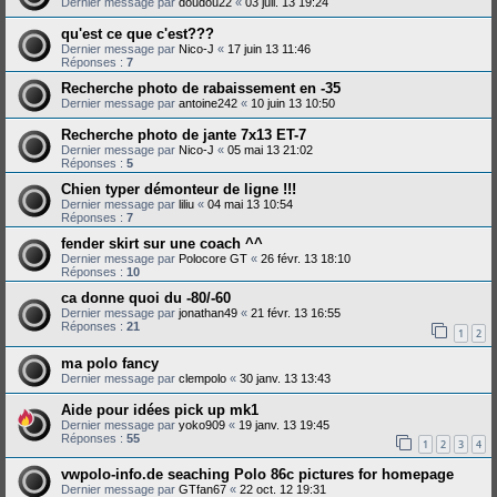
Dernier message par
doudou22
«
03 juil. 13 19:24
qu'est ce que c'est???
Dernier message par
Nico-J
«
17 juin 13 11:46
Réponses :
7
Recherche photo de rabaissement en -35
Dernier message par
antoine242
«
10 juin 13 10:50
Recherche photo de jante 7x13 ET-7
Dernier message par
Nico-J
«
05 mai 13 21:02
Réponses :
5
Chien typer démonteur de ligne !!!
Dernier message par
liliu
«
04 mai 13 10:54
Réponses :
7
fender skirt sur une coach ^^
Dernier message par
Polocore GT
«
26 févr. 13 18:10
Réponses :
10
ca donne quoi du -80/-60
Dernier message par
jonathan49
«
21 févr. 13 16:55
Réponses :
21
1
2
ma polo fancy
Dernier message par
clempolo
«
30 janv. 13 13:43
Aide pour idées pick up mk1
Dernier message par
yoko909
«
19 janv. 13 19:45
Réponses :
55
1
2
3
4
vwpolo-info.de seaching Polo 86c pictures for homepage
Dernier message par
GTfan67
«
22 oct. 12 19:31