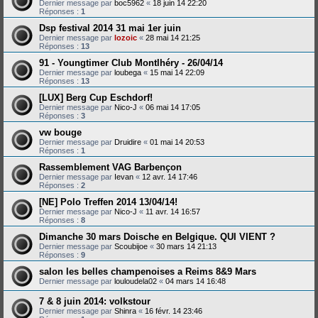
Dernier message par
boc5962
«
18 juin 14 22:20
Réponses :
1
Dsp festival 2014 31 mai 1er juin
Dernier message par
lozoic
«
28 mai 14 21:25
Réponses :
13
91 - Youngtimer Club Montlhéry - 26/04/14
Dernier message par
loubega
«
15 mai 14 22:09
Réponses :
13
[LUX] Berg Cup Eschdorf!
Dernier message par
Nico-J
«
06 mai 14 17:05
Réponses :
3
vw bouge
Dernier message par
Druidire
«
01 mai 14 20:53
Réponses :
1
Rassemblement VAG Barbençon
Dernier message par
Ievan
«
12 avr. 14 17:46
Réponses :
2
[NE] Polo Treffen 2014 13/04/14!
Dernier message par
Nico-J
«
11 avr. 14 16:57
Réponses :
8
Dimanche 30 mars Doische en Belgique. QUI VIENT ?
Dernier message par
Scoubijoe
«
30 mars 14 21:13
Réponses :
9
salon les belles champenoises a Reims 8&9 Mars
Dernier message par
louloudela02
«
04 mars 14 16:48
7 & 8 juin 2014: volkstour
Dernier message par
Shinra
«
16 févr. 14 23:46