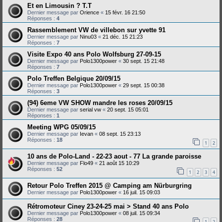
Et en Limousin ? T.T
Dernier message par
Orience
«
15 févr. 16 21:50
Réponses :
4
Rassemblement VW de villebon sur yvette 91
Dernier message par
Ninu03
«
21 déc. 15 21:23
Réponses :
7
Visite Expo 40 ans Polo Wolfsburg 27-09-15
Dernier message par
Polo1300power
«
30 sept. 15 21:48
Réponses :
7
Polo Treffen Belgique 20/09/15
Dernier message par
Polo1300power
«
29 sept. 15 00:38
Réponses :
3
(94) 6eme VW SHOW mandre les roses 20/09/15
Dernier message par
serial vw
«
20 sept. 15 05:01
Réponses :
1
Meeting WPG 05/09/15
Dernier message par
Ievan
«
08 sept. 15 23:13
Réponses :
18
1
2
10 ans de Polo-Land - 22-23 aout - 77 La grande paroisse
Dernier message par
Flo49
«
21 août 15 10:29
Réponses :
52
1
2
3
4
Retour Polo Treffen 2015 @ Camping am Nürburgring
Dernier message par
Polo1300power
«
16 juil. 15 09:03
Rétromoteur Ciney 23-24-25 mai > Stand 40 ans Polo
Dernier message par
Polo1300power
«
08 juil. 15 09:34
Réponses :
28
1
2