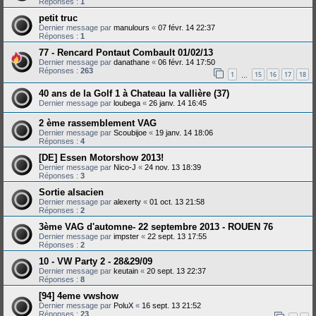
Réponses :
1
petit truc
Dernier message par
manulours
«
07 févr. 14 22:37
Réponses :
1
77 - Rencard Pontaut Combault 01/02/13
Dernier message par
danathane
«
06 févr. 14 17:50
Réponses :
263
1
15
16
17
18
…
40 ans de la Golf 1 à Chateau la vallière (37)
Dernier message par
loubega
«
26 janv. 14 16:45
2 ème rassemblement VAG
Dernier message par
Scoubijoe
«
19 janv. 14 18:06
Réponses :
4
[DE] Essen Motorshow 2013!
Dernier message par
Nico-J
«
24 nov. 13 18:39
Réponses :
3
Sortie alsacien
Dernier message par
alexerty
«
01 oct. 13 21:58
Réponses :
2
3ème VAG d'automne- 22 septembre 2013 - ROUEN 76
Dernier message par
impster
«
22 sept. 13 17:55
Réponses :
2
10 - VW Party 2 - 28&29/09
Dernier message par
keutain
«
20 sept. 13 22:37
Réponses :
8
[94] 4eme vwshow
Dernier message par
PoluX
«
16 sept. 13 21:52
Réponses :
23