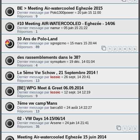
BE > Meeting Air-watercooled Eghezée 2015
Dernier message par
Polo1300power
«
20 juin 15 11:00
Réponses :
9
#10 Meeting AIR-WATERCOOLED - Eghezée - 14/06
Dernier message par
namur
«
05 juin 15 21:22
Réponses :
1
10 Ans de Polo-Land
Dernier message par
sgregizmo
«
15 mars 15 20:44
Réponses :
89
1
2
3
4
5
6
des rassemblements dans le 38?
Dernier message par
synspilum
«
19 déc. 14 01:04
Réponses :
4
Le 5ème Vw Schow , 21 Septembre 2014 !
Dernier message par
lozoic
«
26 sept. 14 20:41
Réponses :
13
[BE] WPG Meet & Greet 06.09.2014
Dernier message par
lozoic
«
12 sept. 14 12:19
Réponses :
9
7éme vw camp'Mans
Dernier message par
barca50
«
24 août 14 22:27
Réponses :
13
02 - VW Days 14-15/06/14
Dernier message par
Arsene
«
24 juin 14 21:41
Réponses :
35
1
2
3
Meeting Air-watercooled Eghezée 15 juin 2014