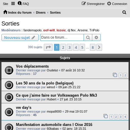
Site
FAQ
S’enregistrer
Connexion
R
Index du forum
Divers
Sorties
e
Sorties
c
Modérateurs :
fandemapolo
,
oof-will
,
lozoic
,
dj flex
,
Arsene
,
TriPolo
h
Rechercher
Recherche avanc
Nouveau sujet
e
Page
1
sur
8
1
2
3
4
5
8
Suivante
390 sujets
r
…
c
Sujets
h
Vos déplacements
e
Dernier message par
Oudelut
«
07 août 16 10:32
Réponses :
17
r
1
2
Les 50 ans de la polo (belgique)
Dernier message par
winsd
«
09 juin 25 21:22
Ce que j'aime faire sur Volkswagen Polo Mk3
Dernier message par
Hubert
«
27 juil. 23 10:15
vw day's
Dernier message par
mopa9000
«
29 mai 19 01:07
Réponses :
45
1
2
3
4
Manifestation automobile dans l Oise 2016
Dernier message par
60babas
«
02 janv. 18 15:31