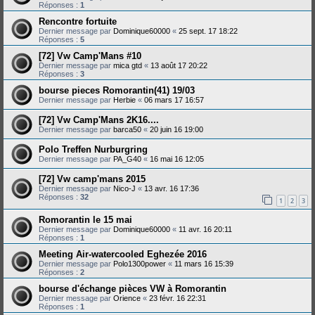
Réponses :
1
Rencontre fortuite
Dernier message par
Dominique60000
«
25 sept. 17 18:22
Réponses :
5
[72] Vw Camp'Mans #10
Dernier message par
mica gtd
«
13 août 17 20:22
Réponses :
3
bourse pieces Romorantin(41) 19/03
Dernier message par
Herbie
«
06 mars 17 16:57
[72] Vw Camp'Mans 2K16....
Dernier message par
barca50
«
20 juin 16 19:00
Polo Treffen Nurburgring
Dernier message par
PA_G40
«
16 mai 16 12:05
[72] Vw camp'mans 2015
Dernier message par
Nico-J
«
13 avr. 16 17:36
Réponses :
32
1
2
3
Romorantin le 15 mai
Dernier message par
Dominique60000
«
11 avr. 16 20:11
Réponses :
1
Meeting Air-watercooled Eghezée 2016
Dernier message par
Polo1300power
«
11 mars 16 15:39
Réponses :
2
bourse d'échange pièces VW à Romorantin
Dernier message par
Orience
«
23 févr. 16 22:31
Réponses :
1