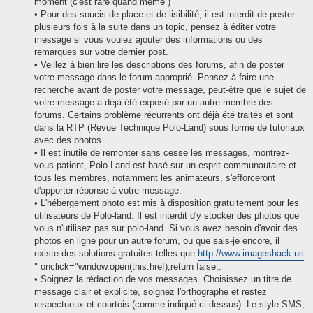
moment (c'est rare quand même )
• Pour des soucis de place et de lisibilité, il est interdit de poster
plusieurs fois à la suite dans un topic, pensez à éditer votre
message si vous voulez ajouter des informations ou des
remarques sur votre dernier post.
• Veillez à bien lire les descriptions des forums, afin de poster
votre message dans le forum approprié. Pensez à faire une
recherche avant de poster votre message, peut-être que le sujet de
votre message a déjà été exposé par un autre membre des
forums. Certains problème récurrents ont déjà été traités et sont
dans la RTP (Revue Technique Polo-Land) sous forme de tutoriaux
avec des photos.
• Il est inutile de remonter sans cesse les messages, montrez-
vous patient, Polo-Land est basé sur un esprit communautaire et
tous les membres, notamment les animateurs, s'efforceront
d'apporter réponse à votre message.
• L'hébergement photo est mis à disposition gratuitement pour les
utilisateurs de Polo-land. Il est interdit d'y stocker des photos que
vous n'utilisez pas sur polo-land. Si vous avez besoin d'avoir des
photos en ligne pour un autre forum, ou que sais-je encore, il
existe des solutions gratuites telles que
http://www.imageshack.us
" onclick="window.open(this.href);return false;.
• Soignez la rédaction de vos messages. Choisissez un titre de
message clair et explicite, soignez l'orthographe et restez
respectueux et courtois (comme indiqué ci-dessus). Le style SMS,