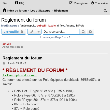
Site
FAQ
S’enregistrer
Connexion
R
Index du forum
Les utilisateurs
Règlement
e
Reglement du forum
c
Modérateurs :
fandemapolo
,
oof-will
,
lozoic
,
dj flex
,
Arsene
,
TriPolo
h
Rechercher
Recherche 
Verrouillé
e
1 message • Page
1
sur
1
r
oof-will
c
Admin très occupé
h
Reglement du forum
e
M
12 août 05 11:45
r
e
* RÈGLEMENT DU FORUM *
s
s
1 - Description du forum
a
g
Ce forum est orienté sur les Polo équipées du châssis 86/86c/87c, à
e
savoir:
• Polo 1 et 1F type 86 et 86c (1975 à 1981)
• Polo 2 type 86c, 87c et 873c(1981 à 1991)
• Polo 2F type 86c, 87c et 873c(1991 à 1994)
• 86c = Polo coach
• 87c = Polo coupé