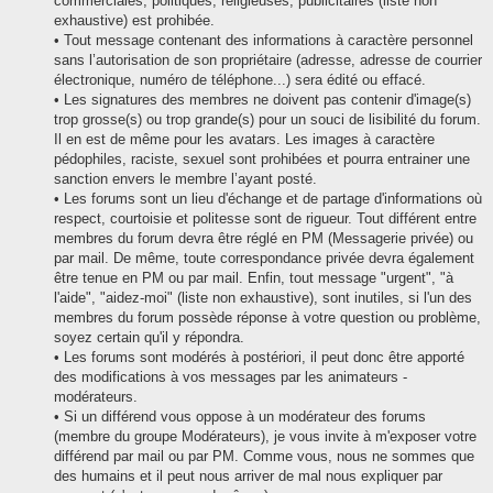
commerciales, politiques, religieuses, publicitaires (liste non
exhaustive) est prohibée.
• Tout message contenant des informations à caractère personnel
sans l’autorisation de son propriétaire (adresse, adresse de courrier
électronique, numéro de téléphone...) sera édité ou effacé.
• Les signatures des membres ne doivent pas contenir d'image(s)
trop grosse(s) ou trop grande(s) pour un souci de lisibilité du forum.
Il en est de même pour les avatars. Les images à caractère
pédophiles, raciste, sexuel sont prohibées et pourra entrainer une
sanction envers le membre l’ayant posté.
• Les forums sont un lieu d'échange et de partage d'informations où
respect, courtoisie et politesse sont de rigueur. Tout différent entre
membres du forum devra être réglé en PM (Messagerie privée) ou
par mail. De même, toute correspondance privée devra également
être tenue en PM ou par mail. Enfin, tout message "urgent", "à
l'aide", "aidez-moi" (liste non exhaustive), sont inutiles, si l'un des
membres du forum possède réponse à votre question ou problème,
soyez certain qu'il y répondra.
• Les forums sont modérés à postériori, il peut donc être apporté
des modifications à vos messages par les animateurs -
modérateurs.
• Si un différend vous oppose à un modérateur des forums
(membre du groupe Modérateurs), je vous invite à m'exposer votre
différend par mail ou par PM. Comme vous, nous ne sommes que
des humains et il peut nous arriver de mal nous expliquer par