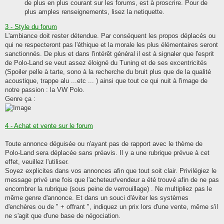
de plus en plus courant sur les forums, est à proscrire. Pour de
plus amples renseignements, lisez la netiquette.
3 - Style du forum
L'ambiance doit rester détendue. Par conséquent les propos déplacés ou
qui ne respecteront pas l'éthique et la morale les plus élémentaires seront
sanctionnés. De plus et dans l'intérêt général il est à signaler que l'esprit
de Polo-Land se veut assez éloigné du Tuning et de ses excentricités
(Spoiler pelle à tarte, sono à la recherche du bruit plus que de la qualité
acoustique, trappe alu ...etc ... ) ainsi que tout ce qui nuit à l'image de
notre passion : la VW Polo.
Genre ça :
4 - Achat et vente sur le forum
Toute annonce déguisée ou n'ayant pas de rapport avec le thème de
Polo-Land sera déplacée sans préavis. Il y a une rubrique prévue à cet
effet, veuillez l'utiliser.
Soyez explicites dans vos annonces afin que tout soit clair. Privilégiez le
message privé une fois que l'acheteur/vendeur a été trouvé afin de ne pas
encombrer la rubrique (sous peine de verrouillage) . Ne multipliez pas le
même genre d'annonce. Et dans un souci d'éviter les systèmes
d'enchères ou de " + offrant ", indiquez un prix lors d'une vente, même s'il
ne s'agit que d'une base de négociation.