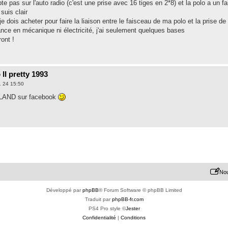
te pas sur l'auto radio (c'est une prise avec 16 tiges en 2*8) et la polo a un f
suis clair
je dois acheter pour faire la liaison entre le faisceau de ma polo et la prise 
nce en mécanique ni électricité, j'ai seulement quelques bases
ont !
II pretty 1993
. 24 15:50
-LAND sur facebook
Nou
Développé par
phpBB
® Forum Software © phpBB Limited
Traduit par
phpBB-fr.com
PS4 Pro style ©
Jester
Confidentialité
|
Conditions