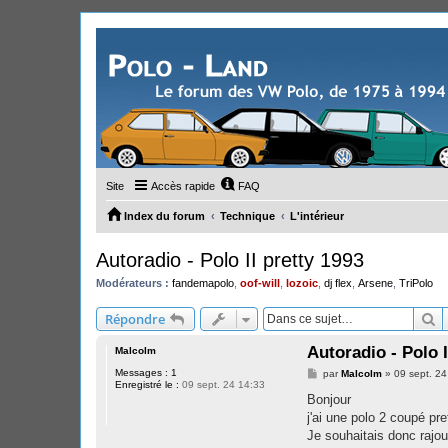
Site
Accès rapide
FAQ
Index du forum
Technique
L'intérieur
Autoradio - Polo II pretty 1993
Modérateurs :
fandemapolo
,
oof-will
,
lozoic
,
dj flex
,
Arsene
,
TriPolo
R
Répondre
Autoradio - Polo I
Malcolm
Messages :
1
M
par
Malcolm
»
09 sept. 24
Enregistré le :
09 sept. 24 14:33
e
s
Bonjour
s
j'ai une polo 2 coupé pre
a
g
Je souhaitais donc rajout
e