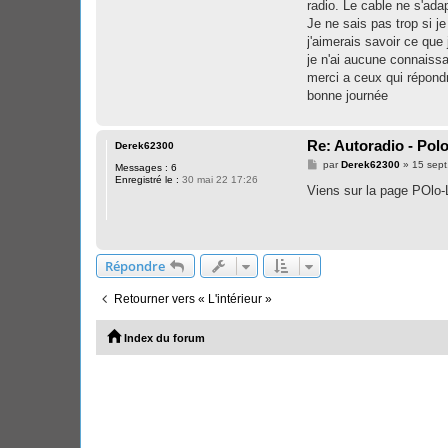
radio. Le cable ne s'adap
Je ne sais pas trop si je 
j'aimerais savoir ce que 
je n'ai aucune connaissa
merci a ceux qui répondr
bonne journée
Re: Autoradio - Polo 
Derek62300
M
par
Derek62300
»
15 sept
Messages :
6
e
Enregistré le :
30 mai 22 17:26
s
Viens sur la page POlo
s
a
g
e
Répondre
Retourner vers « L'intérieur »
Index du forum