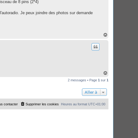
aisceau de 8 pins (2*4)
de l'autoradio. Je peux joindre des photos sur demande
H
a
u
t
H
a
2 messages • Page
1
sur
1
u
t
Aller à
s contacter
Supprimer les cookies
Heures au format
UTC+01:00