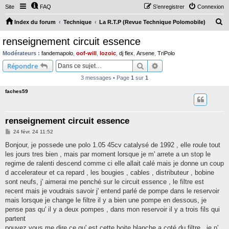
Site
FAQ
S’enregistrer
Connexion
R
Index du forum
Technique
La R.T.P (Revue Technique Polomobile)
e
renseignement circuit essence
c
Modérateurs :
fandemapolo
,
oof-will
,
lozoic
,
dj flex
,
Arsene
,
TriPolo
h
Rechercher
Recherche avancée
Répondre
e
3 messages • Page
1
sur
1
r
faches59
c
h
renseignement circuit essence
e
M
24 févr. 24 11:52
r
e
s
Bonjour, je possede une polo 1.05 45cv catalysé de 1992 , elle roule tout
s
les jours tres bien , mais par moment lorsque je m' arrete a un stop le
a
g
regime de ralenti descend comme ci elle allait calé mais je donne un coup
e
d accelerateur et ca repard , les bougies , cables , distributeur , bobine
sont neufs, j' aimerai me penché sur le circuit essence , le filtre est
recent mais je voudrais savoir j' entend parlé de pompe dans le reservoir
mais lorsque je change le filtre il y a bien une pompe en dessous, je
pense pas qu' il y a deux pompes , dans mon reservoir il y a trois fils qui
partent
pouvez vous me dire ce qu' est cette boite blanche a coté du filtre , je n'