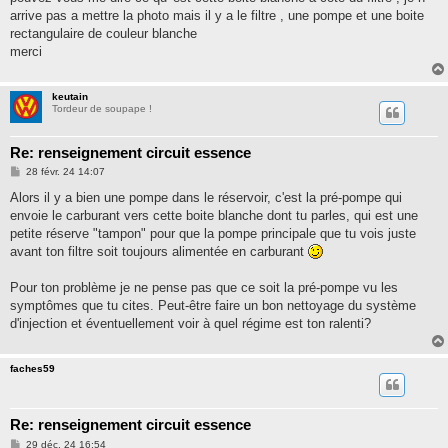
arrive pas a mettre la photo mais il y a le filtre , une pompe et une boite
rectangulaire de couleur blanche
merci
keutain
Tordeur de soupape !
Re: renseignement circuit essence
M
28 févr. 24 14:07
e
s
Alors il y a bien une pompe dans le réservoir, c'est la pré-pompe qui
s
envoie le carburant vers cette boite blanche dont tu parles, qui est une
a
g
petite réserve "tampon" pour que la pompe principale que tu vois juste
e
avant ton filtre soit toujours alimentée en carburant
Pour ton problème je ne pense pas que ce soit la pré-pompe vu les
symptômes que tu cites. Peut-être faire un bon nettoyage du système
d'injection et éventuellement voir à quel régime est ton ralenti?
faches59
Re: renseignement circuit essence
M
29 déc. 24 16:54